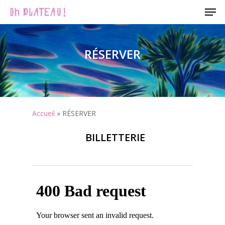
Men
Skip
to
Close
main
Menu
content
RÉSERVER
Accueil
»
RÉSERVER
BILLETTERIE