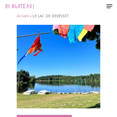
Men
Skip
to
Accueil
»
LE LAC DE DEVESSET
Close
main
Menu
content