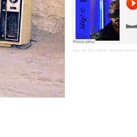
Tsugi
·
[DJ SET] Jdig! #9 - Akzidance invite H