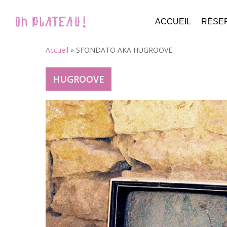
Skip
to
ACCUEIL
RÉSE
main
content
Accueil
»
SFONDATO AKA HUGROOVE
HUGROOVE