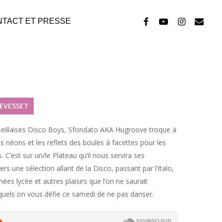
facebook
youtube
instagram
email
TACT ET PRESSE
DEVESSET
seillaises Disco Boys, Sfondato AKA Hugroove troque à
s néons et les reflets des boules à facettes pour les
 C’est sur un/le Plateau qu’il nous servira ses
rs une sélection allant de la Disco, passant par l’Italo,
ées lycée et autres plaisirs que l’on ne saurait
quels on vous défie ce samedi de ne pas danser.